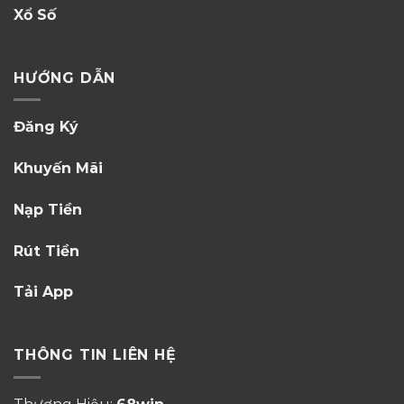
Xổ Số
HƯỚNG DẪN
Đăng Ký
Khuyến Mãi
Nạp Tiền
Rút Tiền
Tải App
THÔNG TIN LIÊN HỆ