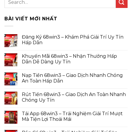
BÀI VIẾT MỚI NHẤT
Đăng Ký 68win3 – Khám Phá Giải Trí Uy Tín
Hấp Dẫn
Khuyến Mãi 68win3 – Nhận Thưởng Hấp
Dẫn Dễ Dàng Uy Tín
Nạp Tiền 68win3 – Giao Dịch Nhanh Chóng
An Toàn Hấp Dẫn
Rút Tiền 68win3 – Giao Dịch An Toàn Nhanh
Chóng Uy Tín
Tải App 68win3 – Trải Nghiệm Giải Trí Mượt
Mà Tiện Lợi Thoải Mái