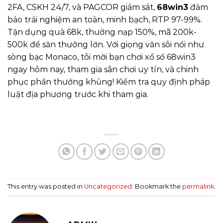
2FA, CSKH 24/7, và PAGCOR giám sát,
68win3
đảm
bảo trải nghiệm an toàn, minh bạch, RTP 97-99%.
Tận dụng quà 68k, thưởng nạp 150%, mã 200k-
500k để săn thưởng lớn. Với giọng văn sôi nổi như
sòng bạc Monaco, tôi mời bạn chơi xổ số 68win3
ngay hôm nay, tham gia sân chơi uy tín, và chinh
phục phần thưởng khủng! Kiểm tra quy định pháp
luật địa phương trước khi tham gia.
This entry was posted in
Uncategorized
. Bookmark the
permalink
.