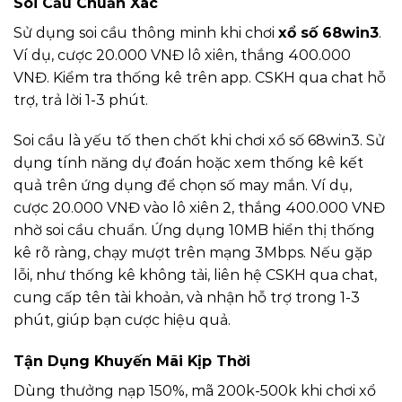
Soi Cầu Chuẩn Xác
Sử dụng soi cầu thông minh khi chơi
xổ số 68win3
.
Ví dụ, cược 20.000 VNĐ lô xiên, thắng 400.000
VNĐ. Kiểm tra thống kê trên app. CSKH qua chat hỗ
trợ, trả lời 1-3 phút.
Soi cầu là yếu tố then chốt khi chơi xổ số 68win3. Sử
dụng tính năng dự đoán hoặc xem thống kê kết
quả trên ứng dụng để chọn số may mắn. Ví dụ,
cược 20.000 VNĐ vào lô xiên 2, thắng 400.000 VNĐ
nhờ soi cầu chuẩn. Ứng dụng 10MB hiển thị thống
kê rõ ràng, chạy mượt trên mạng 3Mbps. Nếu gặp
lỗi, như thống kê không tải, liên hệ CSKH qua chat,
cung cấp tên tài khoản, và nhận hỗ trợ trong 1-3
phút, giúp bạn cược hiệu quả.
Tận Dụng Khuyến Mãi Kịp Thời
Dùng thưởng nạp 150%, mã 200k-500k khi chơi xổ