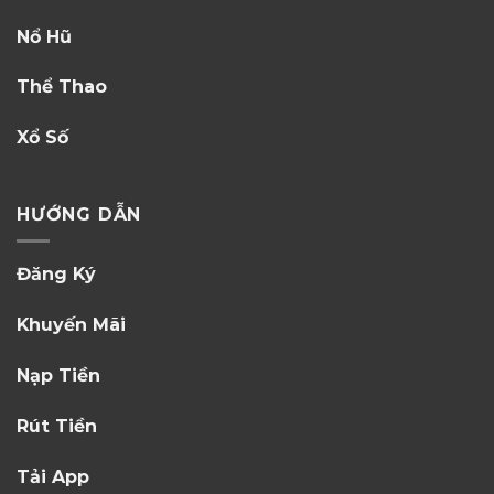
Nổ Hũ
Thể Thao
Xổ Số
HƯỚNG DẪN
Đăng Ký
Khuyến Mãi
Nạp Tiền
Rút Tiền
Tải App