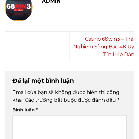
ADMIN
Casino 68win3 – Trải
Nghiệm Sòng Bạc 4K Uy
Tín Hấp Dẫn
Để lại một bình luận
Email của bạn sẽ không được hiển thị công
khai.
Các trường bắt buộc được đánh dấu
*
Bình luận
*