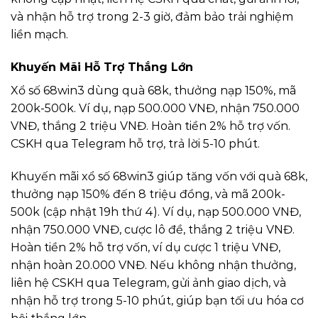
và nhận hỗ trợ trong 2-3 giờ, đảm bảo trải nghiệm
liền mạch.
Khuyến Mãi Hỗ Trợ Thắng Lớn
Xổ số 68win3 dùng quà 68k, thưởng nạp 150%, mã
200k-500k. Ví dụ, nạp 500.000 VNĐ, nhận 750.000
VNĐ, thắng 2 triệu VNĐ. Hoàn tiền 2% hỗ trợ vốn.
CSKH qua Telegram hỗ trợ, trả lời 5-10 phút.
Khuyến mãi xổ số 68win3 giúp tăng vốn với quà 68k,
thưởng nạp 150% đến 8 triệu đồng, và mã 200k-
500k (cập nhật 19h thứ 4). Ví dụ, nạp 500.000 VNĐ,
nhận 750.000 VNĐ, cược lô đề, thắng 2 triệu VNĐ.
Hoàn tiền 2% hỗ trợ vốn, ví dụ cược 1 triệu VNĐ,
nhận hoàn 20.000 VNĐ. Nếu không nhận thưởng,
liên hệ CSKH qua Telegram, gửi ảnh giao dịch, và
nhận hỗ trợ trong 5-10 phút, giúp bạn tối ưu hóa cơ