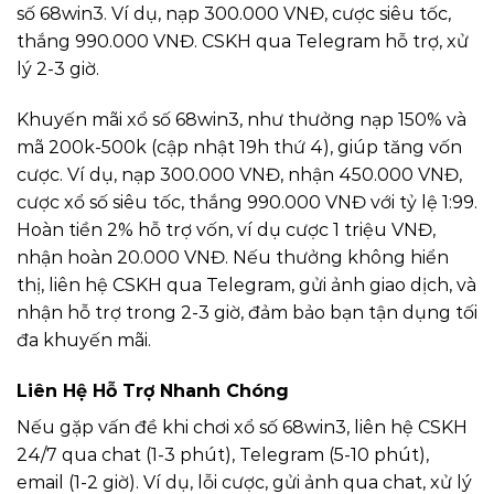
số 68win3. Ví dụ, nạp 300.000 VNĐ, cược siêu tốc,
thắng 990.000 VNĐ. CSKH qua Telegram hỗ trợ, xử
lý 2-3 giờ.
Khuyến mãi xổ số 68win3, như thưởng nạp 150% và
mã 200k-500k (cập nhật 19h thứ 4), giúp tăng vốn
cược. Ví dụ, nạp 300.000 VNĐ, nhận 450.000 VNĐ,
cược xổ số siêu tốc, thắng 990.000 VNĐ với tỷ lệ 1:99.
Hoàn tiền 2% hỗ trợ vốn, ví dụ cược 1 triệu VNĐ,
nhận hoàn 20.000 VNĐ. Nếu thưởng không hiển
thị, liên hệ CSKH qua Telegram, gửi ảnh giao dịch, và
nhận hỗ trợ trong 2-3 giờ, đảm bảo bạn tận dụng tối
đa khuyến mãi.
Liên Hệ Hỗ Trợ Nhanh Chóng
Nếu gặp vấn đề khi chơi xổ số 68win3, liên hệ CSKH
24/7 qua chat (1-3 phút), Telegram (5-10 phút),
email (1-2 giờ). Ví dụ, lỗi cược, gửi ảnh qua chat, xử lý