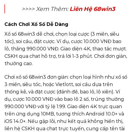
>>>> Xem Thêm:
Liên Hệ 68win3
Cách Chơi Xổ Số Dễ Dàng
Xổ số 68win3 dễ chơi, chọn loại cược (3 miền, siêu
tốc), soi cầu, đặt cược. Ví dụ, cược 10.000 VNĐ bao
lô, thắng 990.000 VNĐ. Giao diện 4K, thao tác mượt.
CSKH qua chat hỗ trợ, trả lời 1-3 phút. Chơi đơn giản,
thưởng cao.
Chơi xổ số 68win3 đơn giản: chọn loại hình như xổ số
3 miền, siêu tốc, hoặc Vietlott, soi cầu dựa trên
thống kê, và đặt cược (đánh đề, bao lô, lô xiên). Ví
dụ, cược 10.000 VNĐ vào bao lô 2 số, trúng thưởng
990.000 VNĐ với tỷ lệ 1:99. Giao diện 4K trực quan
trên ứng dụng 10MB, tương thích Android 10.0+ và
iOS 14.0+. Nếu gặp lỗi, như kết quả không hiển thị,
liên hệ CSKH qua chat trực tuyến, cung cấp tên tài