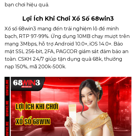
bạn chơi hiệu quả.
Lợi Ích Khi Chơi Xổ Số 68win3
Xổ số 68win3 mang đến trải nghiệm lô đề minh
bạch, RTP 97-99%. Ứng dụng 10MB chạy mượt trên
mạng 3Mbps, hỗ trợ Android 10.0+, iOS 14.0+. Bảo
mật SSL 256-bit, 2FA, PAGCOR giám sát đảm bảo an
toàn. CSKH 24/7 giúp tận dụng quà 68k, thưởng
nạp 150%, mã 200k-500k.