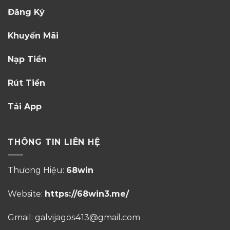
Đăng Ký
Khuyến Mãi
Nạp Tiền
Rút Tiền
Tải App
THÔNG TIN LIÊN HỆ
Thương Hiệu:
68win
Website:
https://68win3.me/
Gmail:
galvijagos413@gmail.com