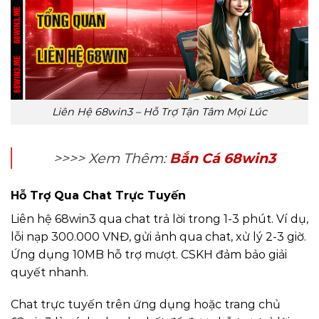
Liên Hệ 68win3 – Hỗ Trợ Tận Tâm Mọi Lúc
>>>> Xem Thêm:
Bắn Cá 68win3
Hỗ Trợ Qua Chat Trực Tuyến
Liên hệ 68win3 qua chat trả lời trong 1-3 phút. Ví dụ,
lỗi nạp 300.000 VNĐ, gửi ảnh qua chat, xử lý 2-3 giờ.
Ứng dụng 10MB hỗ trợ mượt. CSKH đảm bảo giải
quyết nhanh.
Chat trực tuyến trên ứng dụng hoặc trang chủ