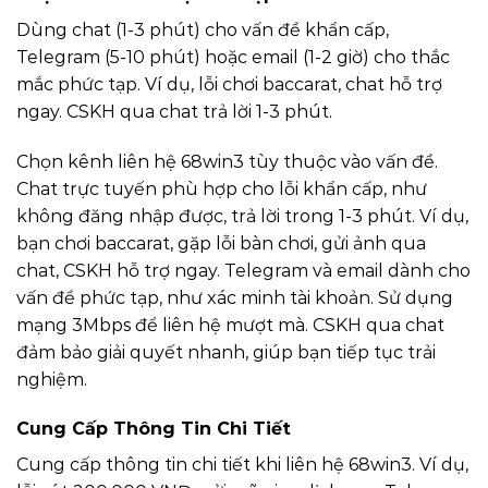
Dùng chat (1-3 phút) cho vấn đề khẩn cấp,
Telegram (5-10 phút) hoặc email (1-2 giờ) cho thắc
mắc phức tạp. Ví dụ, lỗi chơi baccarat, chat hỗ trợ
ngay. CSKH qua chat trả lời 1-3 phút.
Chọn kênh liên hệ 68win3 tùy thuộc vào vấn đề.
Chat trực tuyến phù hợp cho lỗi khẩn cấp, như
không đăng nhập được, trả lời trong 1-3 phút. Ví dụ,
bạn chơi baccarat, gặp lỗi bàn chơi, gửi ảnh qua
chat, CSKH hỗ trợ ngay. Telegram và email dành cho
vấn đề phức tạp, như xác minh tài khoản. Sử dụng
mạng 3Mbps để liên hệ mượt mà. CSKH qua chat
đảm bảo giải quyết nhanh, giúp bạn tiếp tục trải
nghiệm.
Cung Cấp Thông Tin Chi Tiết
Cung cấp thông tin chi tiết khi liên hệ 68win3. Ví dụ,