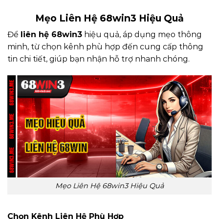
Mẹo Liên Hệ 68win3 Hiệu Quả
Để
liên hệ 68win3
hiệu quả, áp dụng mẹo thông
minh, từ chọn kênh phù hợp đến cung cấp thông
tin chi tiết, giúp bạn nhận hỗ trợ nhanh chóng.
Mẹo Liên Hệ 68win3 Hiệu Quả
Chọn Kênh Liên Hệ Phù Hợp