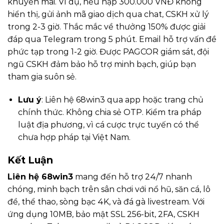
khuyến mãi. Ví dụ, nếu nạp 300.000 VNĐ không
hiển thị, gửi ảnh mã giao dịch qua chat, CSKH xử lý
trong 2-3 giờ. Thắc mắc về thưởng 150% được giải
đáp qua Telegram trong 5 phút. Email hỗ trợ vấn đề
phức tạp trong 1-2 giờ. Được PAGCOR giám sát, đội
ngũ CSKH đảm bảo hỗ trợ minh bạch, giúp bạn
tham gia suôn sẻ.
Lưu ý
: Liên hệ 68win3 qua app hoặc trang chủ
chính thức. Không chia sẻ OTP. Kiểm tra pháp
luật địa phương, vì cá cược trực tuyến có thể
chưa hợp pháp tại Việt Nam.
Kết Luận
Liên hệ 68win3
mang đến hỗ trợ 24/7 nhanh
chóng, minh bạch trên sân chơi với nổ hũ, săn cá, lô
đề, thể thao, sòng bạc 4K, và đá gà livestream. Với
ứng dụng 10MB, bảo mật SSL 256-bit, 2FA, CSKH